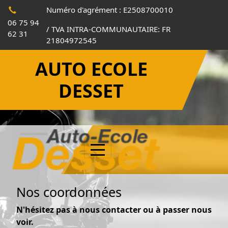
Panneau de gestion des cookies
Numéro d'agrément : E2508700010
06 75 94
/ TVA INTRA-COMMUNAUTAIRE: FR
62 31
21804972545
AUTO ECOLE
DESSET
Nos coordonnées
N'hésitez pas à nous contacter ou à passer nous
voir.